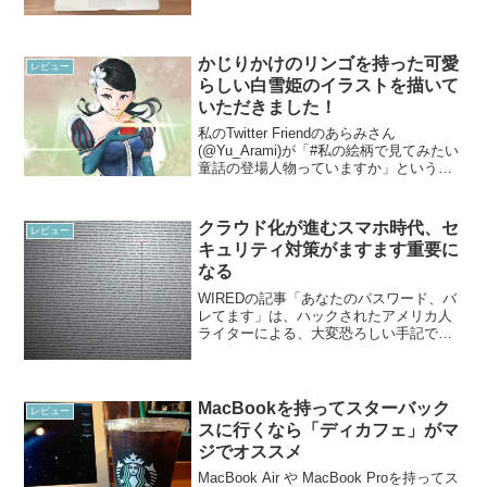
Macは長持ちするんですよね。さらに11
インチというサイズ感が可愛...
かじりかけのリンゴを持った可愛
レビュー
らしい白雪姫のイラストを描いて
いただきました！
私のTwitter Friendのあらみさん
(@Yu_Arami)が「#私の絵柄で見てみたい
童話の登場人物っていますか」というハ
ッシュタグをつけてツイートしていまし
た。最近絵をアップしてないのでどうい
う絵柄がみんな忘れてるんだろそうなん
クラウド化が進むスマホ時代、セ
レビュー
だろ...
キュリティ対策がますます重要に
なる
WIREDの記事「あなたのパスワード、バ
レてます」は、ハックされたアメリカ人
ライターによる、大変恐ろしい手記で
す。このライターはマット・ホーナン
氏。2012年、Twitter のアカウントをハッ
クされてしまいました。それがきっかけ
となって、...
MacBookを持ってスターバック
レビュー
スに行くなら「ディカフェ」がマ
ジでオススメ
MacBook Air や MacBook Proを持ってス