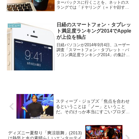
ターバックスに行くことを、ネットのス
ラングでは「ドヤリング（＝ドヤ顔す
る）」などと呼ぶそうです。ではドヤリ
ングしながら飲むものはなにがいいでし
ょうか？ スターバックスでは「ディカ
日経のスマートフォン・タブレッ
レビュー
フ...
ト満足度ランキング2014でApple
が上位を独占
日経パソコンが2014年9月4日、ユーザー
調査「スマートフォン・タブレット・パ
ソコン満足度ランキング2014」の集計結
果を発表しました。満足度ランキング
2014、首位はiPhone 5sとiPad Airこちら
の結果によると製品の機能や操作...
スティーブ・ジョブズ「焦点を合わせ
るということは「ノー」ということ
だ。そのけっか本当にすごいプロダク
トが生まれるんだ」
ディズニー夏祭り「爽涼鼓舞」(2013)
は熱気と水の素晴らしいエンターテイ