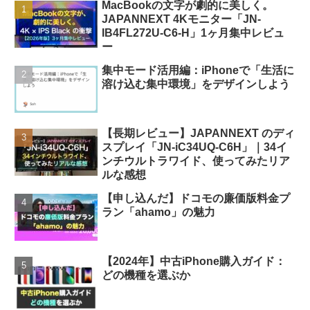
MacBookの文字が劇的に美しく。
JAPANNEXT 4Kモニター「JN-
IB4FL272U-C6-H」1ヶ月集中レビュ
ー
集中モード活用編：iPhoneで「生活に
溶け込む集中環境」をデザインしよう
【長期レビュー】JAPANNEXT のディ
スプレイ「JN-iC34UQ-C6H」｜34イ
ンチウルトラワイド、使ってみたリア
ルな感想
【申し込んだ】ドコモの廉価版料金プ
ラン「ahamo」の魅力
【2024年】中古iPhone購入ガイド：
どの機種を選ぶか