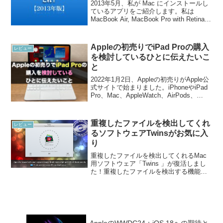
2013年5月、私が Mac にインストールし
ているアプリをご紹介します。私は
MacBook Air, MacBook Pro with Retina
を使用していますが、どちらにも全く同
じ設定でこれらのアプリをインストール
しております。そ...
Appleの初売りでiPad Proの購入
レビュー
を検討しているひとに伝えたいこ
と
2022年1月2日、Appleの初売りがApple公
式サイトで始まりました。iPhoneやiPad
Pro、Mac、AppleWatch、AirPods、
beats製品を買うとAppleで使えるギフト
券がもらえます。特にiPad Proは還...
重複したファイルを検出してくれ
レビュー
るソフトウェアTwinsがお気に入
り
重複したファイルを検出してくれるMac
用ソフトウェア「Twins 」が復活しまし
た！重複したファイルを検出する機能を
持ったソフトウェアはいくつかあります
が、私はRocky Sand Studio社のソフトウ
ェア「Twins」がとても気に入っ...
AppleのWWDC24：iOS 18への期待と