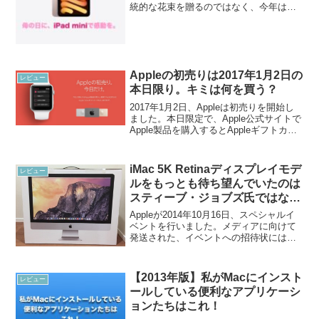
統的な花束を贈るのではなく、今年は新
たなサプライズを提案します。iPad mini
6一見、高価な贈り物に見えるかもしれま
せんが、iPad miniの価値は計り...
Appleの初売りは2017年1月2日の
レビュー
本日限り。キミは何を買う？
2017年1月2日、Appleは初売りを開始し
ました。本日限定で、Apple公式サイトで
Apple製品を購入するとAppleギフトカー
ドが特典としてもらえるというから注目
度も集まります。1年に1度の大チャンス
の日は1月2日だけです。この日、...
iMac 5K Retinaディスプレイモデ
レビュー
ルをもっとも待ち望んでいたのは
スティーブ・ジョブズ氏ではなか
ったのか
Appleが2014年10月16日、スペシャルイ
ベントを行いました。メディアに向けて
発送された、イベントへの招待状にはこ
う書かれていました。It’s been way too
long.（あまりにも長い間お待たせしまし
た）思わせぶりなこの文...
【2013年版】私がMacにインスト
レビュー
ールしている便利なアプリケーシ
ョンたちはこれ！