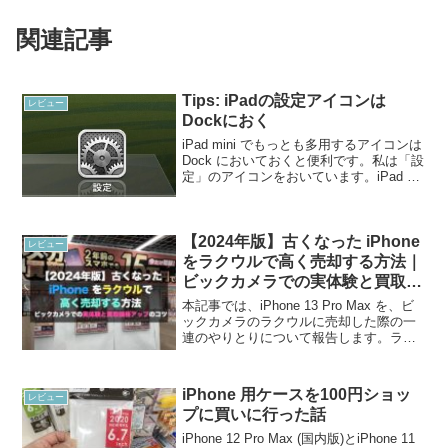
関連記事
Tips: iPadの設定アイコンは
レビュー
Dockにおく
iPad mini でもっとも多用するアイコンは
Dock においておくと便利です。私は「設
定」のアイコンをおいています。iPad の
Dock にはデフォルトで、サファリ・メー
ル・ビデオ・ミュージックの4つアイコン
が設置されています。私は...
【2024年版】古くなった iPhone
レビュー
をラクウルで高く売却する方法｜
ビックカメラでの実体験と買取価
格アップのコツ
本記事では、iPhone 13 Pro Max を、ビ
ックカメラのラクウルに売却した際の一
連のやりとりについて報告します。ラク
ウルで、高く買い取ってもらう方法につ
いても言及しています。古くなった
iPhone を、お得に売却したい方は、ぜ
iPhone 用ケースを100円ショッ
レビュー
ひ...
プに買いに行った話
iPhone 12 Pro Max (国内版)とiPhone 11