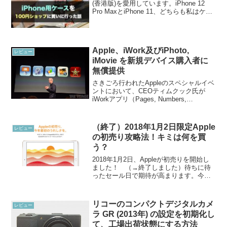
(香港版)を愛用しています。iPhone 12
Pro MaxとiPhone 11、どちらも私はケー
スをつけています。正直いうとケースは
あまり好きではありません。ケースな
し...
Apple、iWork及びiPhoto,
レビュー
iMovie を新規デバイス購入者に
無償提供
さきごろ行われたAppleのスペシャルイベ
ントにおいて、CEOティムクック氏が
iWorkアプリ（Pages, Numbers,
Keynote） 及びiPhoto, iMovie を新規デバ
イス購入者に対して無償で提供すると発
表しました。A...
（終了）2018年1月2日限定Apple
レビュー
の初売り攻略法！キミは何を買
う？
2018年1月2日、Appleが初売りを開始し
ました！ （→終了しました）待ちに待
ったセール日で期待が高まります。今年
の初売りはAppleギフトカード還元方式。
対象のApple 製品を購入すると最大で
18,000円のギフトカードが特典として...
リコーのコンパクトデジタルカメ
レビュー
ラ GR (2013年) の設定を初期化し
て、工場出荷状態にする方法