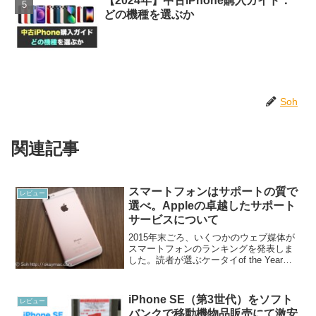
【2024年】中古iPhone購入ガイド：
どの機種を選ぶか
Soh
関連記事
スマートフォンはサポートの質で
レビュー
選べ。Appleの卓越したサポート
サービスについて
2015年末ごろ、いくつかのウェブ媒体が
スマートフォンのランキングを発表しま
した。読者が選ぶケータイof the Year
2015 【結果発表】 iPhone 6s Xperia Z5
Premium SO-03H Xperia Z5いよ...
iPhone SE（第3世代）をソフト
レビュー
バンクで移動機物品販売にて激安