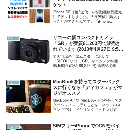
ゲット
iPhone SE（第3世代）を移動機物品販売
にてゲットしました。大変安価に購入す
ることができたんです。「iPhone
SE（第3世代）がどうしても欲しい！欲
しくてたまらない！ しかし、安く買い
たい」という方には良い方法だと思いま
リコーの新コンパクトカメラ
レビュー
すので、本...
「GR」が実質81,263円で販売さ
れています (2013年4月27日 9:59
まで)
楽天市場の「エムスタ」において
「RICOH/リコー GR」がエムスタ特価
85,540円 (税込 89,817 円) 送料込で販売
されています。楽天会員登録をおこなっ
てこちらの商品を購入すると、本体代金
の1％の楽天スーパーポイントが貯まる
MacBookを持ってスターバック
レビュー
の...
スに行くなら「ディカフェ」がマ
ジでオススメ
MacBook Air や MacBook Proを持ってス
ターバックスに行くことを、ネットのス
ラングでは「ドヤリング（＝ドヤ顔す
る）」などと呼ぶそうです。ではドヤリ
ングしながら飲むものはなにがいいでし
ょうか？ スターバックスでは「ディカ
SIMフリーiPhoneでOCNモバイ
レビュー
フ...