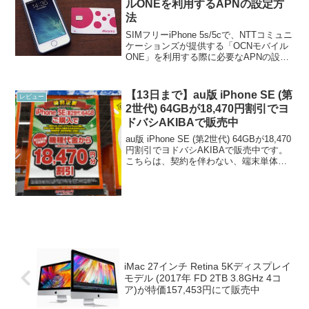
ルONEを利用するAPNの設定方
法
SIMフリーiPhone 5s/5cで、NTTコミュニ
ケーションズが提供する「OCNモバイル
ONE」を利用する際に必要なAPNの設定
方法について述べます。SIMフリー
iPhone 5s/5cではAPNの設定を行うため
に、Mac/PC 側でA...
【13日まで】au版 iPhone SE (第
レビュー
2世代) 64GBが18,470円割引でヨ
ドバシAKIBAで販売中
au版 iPhone SE (第2世代) 64GBが18,470
円割引でヨドバシAKIBAで販売中です。
こちらは、契約を伴わない、端末単体購
入（移動機物品販売）でも割引が適用さ
れると言うから驚きです。iPhone SE (第
2世代)が突然安...
iMac 27インチ Retina 5Kディスプレイ
モデル (2017年 FD 2TB 3.8GHz 4コ
ア)が特価157,453円にて販売中