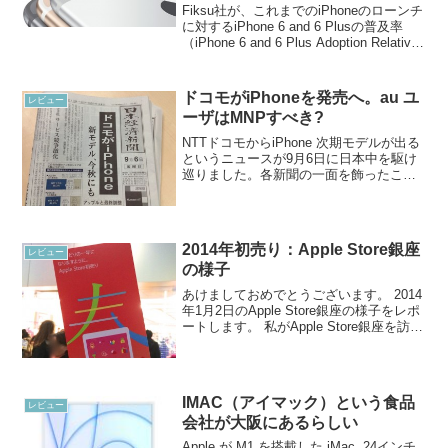
Fiksu社が、これまでのiPhoneのローンチ
に対するiPhone 6 and 6 Plusの普及率
（iPhone 6 and 6 Plus Adoption Relative
to Prior iPhone Launches）を発表して...
ドコモがiPhoneを発売へ。au ユ
レビュー
ーザはMNPすべき?
NTTドコモからiPhone 次期モデルが出る
というニュースが9月6日に日本中を駆け
巡りました。各新聞の一面を飾ったこの
報道は、どうやら今回ばかりは間違いが
無い様子。気の早い話で恐縮ですけど、
US時間の10日、Apple は iPhone ...
2014年初売り：Apple Store銀座
レビュー
の様子
あけましておめでとうございます。 2014
年1月2日のApple Store銀座の様子をレポ
ートします。 私がApple Store銀座を訪れ
たのは午後5時でした。だんだんと暗くな
ってくる時間でした。 そのような時間に
も関わらず、Apple...
IMAC（アイマック）という食品
レビュー
会社が大阪にあるらしい
Apple が M1 を搭載した iMac 24インチ