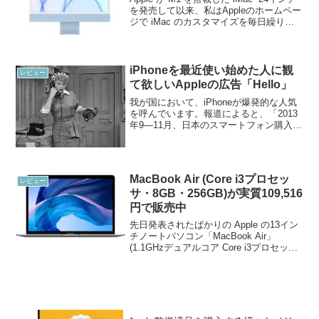
を発売して以来、私はAppleのホームペー
ジで iMac のカスタマイズを毎日繰り返
しているのですが、みなさまいかがお過
ごしでしょうか。ところで、IMAC（アイ
マック）という会社が大阪...
iPhoneを最近使い始めた人に観
レビュー
て欲しいAppleの広告「Hello」
我が国において、iPhoneが爆発的な人気
を呼んでいます。報道によると、「2013
年9―11月、日本のスマートフォン購入者
1万人を対象に実施した調査では、
iPhone （iOS）を選んだという人が
69.1％。一方 Android と答えた...
MacBook Air (Core i3プロセッ
レビュー
サ・8GB・256GB)が実質109,516
円で販売中
先日発表されたばかりの Apple の13イン
チノートパソコン「MacBook Air」
(1.1GHzデュアルコア Core i3プロセッサ,
8GB RAM, 256GB) が、実質109,516円で
販売中です。こちらのMacBook A...