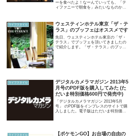
ーを食べたよ！なーんていっても、「テ
ィファニーで朝食を」みたいなものかと
言われかねませんが、本当にヴィレヴァ
ンでバーガー食ったんすよ！！ (バンバ
ン)私が訪れたのは、ヴィレッジヴァンガ
ウェスティンホテル東京「ザ・テ
ライフスタイル
ード・ダイナー。ヴィ...
ラス」のブッフェはオススメです
先日、ウェスティンホテル東京の「ザ・
テラス」でブッフェを頂いてきましたの
で紹介します。「ザ・テラス」のブッフ
ェは美味しくて、オススメです。本記事
では写真を多数掲載しておりますので、
ぜひ参考になさってください。大学時代
の友人から連絡があり、会...
デジタルカメラマガジン 2013年5
ライフスタイル
月号のPDF版を購入してみた (た
だいま特別価格600円で発売中)
「デジタルカメラマガジン 2013年5月
号」 のPDF版をインプレスのサイトで購
入しました。電子版はただいま特別価格
600円で発売中！（2013年4月26日まで)と
のことで、買えてよかったです。クラブ
インプレスから広告メールがきたのが先
週。...
【ポケモンGO】お台場の自由の
ライフスタイル