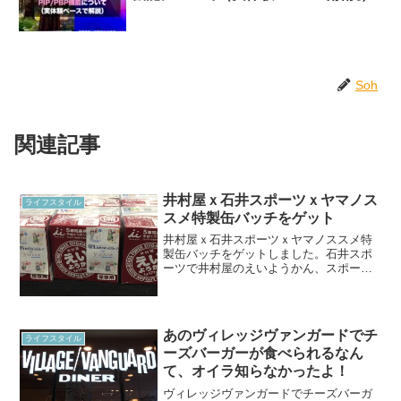
Soh
関連記事
井村屋ｘ石井スポーツｘヤマノス
ライフスタイル
スメ特製缶バッチをゲット
井村屋ｘ石井スポーツｘヤマノススメ特
製缶バッチをゲットしました。石井スポ
ーツで井村屋のえいようかん、スポーツ
ようかんを買うと、特製缶バッチがもら
えます。これはアニメ「ヤマノススメ
セカンドシーズン」と石井スポーツグル
ープがコラボしたグッズで...
あのヴィレッジヴァンガードでチ
ライフスタイル
ーズバーガーが食べられるなん
て、オイラ知らなかったよ！
ヴィレッジヴァンガードでチーズバーガ