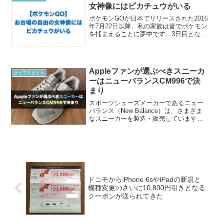
女神像にはピカチュウがいる
ポケモンGOが日本でリリースされた2016
年7月22日以降、私の家族は皆でポケモン
を捕まえることに夢中です。3日目となる
本日7月24日、私と子どもたちは東京・お
台場に出かけました。潮風公園でたくさ
んのポケモンをゲットお台場の西端に
「都立潮風...
Appleファンが選ぶべきスニーカ
ライフスタイル
ーはニューバランスCM996で決
まり
スポーツシューズメーカーであるニュー
バランス（New Balance）は、さまざま
なスニーカーを製造・販売しています。
安価なものもあれば高価のものもありま
す。とりわけ米国製のものはラインナッ
プの中でも「Made in USAモデル」とし
て扱...
ドコモからiPhone 6sやiPadの新規と
機種変更のさいに10,800円引きとなる
クーポンが送られてきた