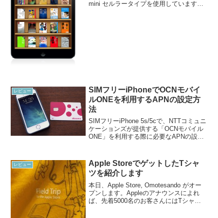
mini セルラータイプを使用しています。
ストレージは16GBと心もとないのです
が、使用目的はコンテンツ消費というよ
りも情報を入力するデバイスとして...
SIMフリーiPhoneでOCNモバイ
レビュー
ルONEを利用するAPNの設定方
法
SIMフリーiPhone 5s/5cで、NTTコミュニ
ケーションズが提供する「OCNモバイル
ONE」を利用する際に必要なAPNの設定
方法について述べます。SIMフリー
iPhone 5s/5cではAPNの設定を行うため
に、Mac/PC 側でA...
Apple StoreでゲットしたTシャ
レビュー
ツを紹介します
本日、Apple Store, Omotesando がオー
プンします。Appleのアナウンスによれ
ば、先着5000名のお客さんにはTシャツ
が配られるとのこと。ぜひともお店に駆
けつけて、ゲットしたいものです！いっ