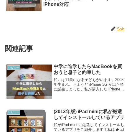
iPhone対応
Soh
関連記事
中学に進学したらMacBookを買
レビュー
おうと息子と約束した
私には11歳になる子どもがいます。2008
年生まれ。ちょうど iPhone 3G が出た頃
に誕生しました。私が購入した iPhone
3G ホワイトモデルを触ってご満悦の長
男。子はもうすぐ小学6年生になります。
あと1年もすれば中学生です。こ...
(2013年版) iPad miniに私が厳選
レビュー
してインストールしているアプリ
私がiPad mini に厳選してインストールし
ているアプリをご紹介します！私は iPad