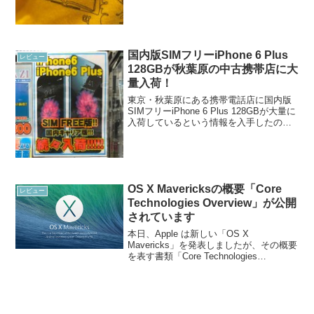
たいどんなデザインのTシャツ...
国内版SIMフリーiPhone 6 Plus
レビュー
128GBが秋葉原の中古携帯店に大
量入荷！
東京・秋葉原にある携帯電話店に国内版
SIMフリーiPhone 6 Plus 128GBが大量に
入荷しているという情報を入手したの
で、訪れました。 秋葉原の中古携帯店に
て国内版SIMフリーiPhone 6 Plusを発見
今回訪れたのはイオシス...
OS X Mavericksの概要「Core
レビュー
Technologies Overview」が公開
されています
本日、Apple は新しい「OS X
Mavericks」を発表しましたが、その概要
を表す書類「Core Technologies
Overview」が公開されています。リンク
は下記です。35ページの書類となってい
ます。