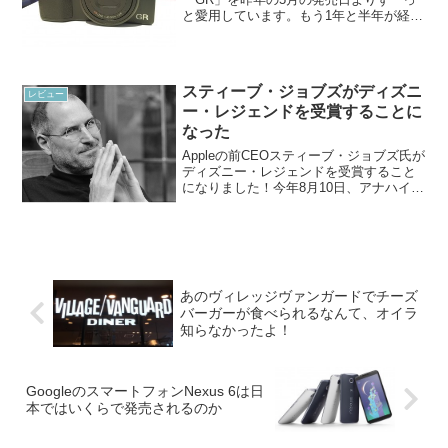
と愛用しています。もう1年と半年が経ち
ましたね。APS-Cセンサを搭載した
28mmのこのコンデジGRはオンリーワン
だと思います。今回、GRが故障しまし
た。F8あたりまで絞...
スティーブ・ジョブズがディズニ
レビュー
ー・レジェンドを受賞することに
なった
Appleの前CEOスティーブ・ジョブズ氏が
ディズニー・レジェンドを受賞すること
になりました！今年8月10日、アナハイ
ム・コンベンションセンターのD23エキ
スポ2013において授賞式が行われるとの
こと。ディズニーレジェンドは、1987年
に創...
あのヴィレッジヴァンガードでチーズ
バーガーが食べられるなんて、オイラ
知らなかったよ！
GoogleのスマートフォンNexus 6は日
本ではいくらで発売されるのか