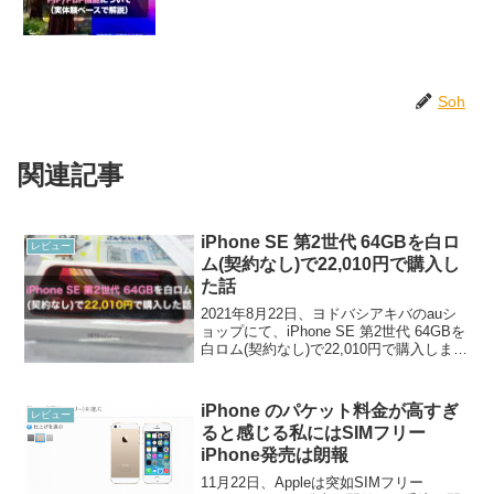
Soh
関連記事
iPhone SE 第2世代 64GBを白ロ
レビュー
ム(契約なし)で22,010円で購入し
た話
2021年8月22日、ヨドバシアキバのauシ
ョップにて、iPhone SE 第2世代 64GBを
白ロム(契約なし)で22,010円で購入しまし
た。本エントリではその顛末について述
べます。ヨドバシアキバの au ショップが
iPhone SE...
iPhone のパケット料金が高すぎ
レビュー
ると感じる私にはSIMフリー
iPhone発売は朗報
11月22日、Appleは突如SIMフリー