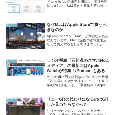
iPhone 5s/5c の発売を開始し、受注を開
始しました。私は驚きと興奮を禁じ得ま
せんでした。ついにこの日がきたか！！
SIMフリー iPhone 5s/5cが我が国におい
ても販売されるというこ...
なぜMacはApple Storeで買うべ
レビュー
きなのか
Appleのパソコン「Mac」が大変な人気を
呼んでいます。Macは全国の家電量販店
などで購入することができます。しか
し、私はMacはApple Storeで買うべきだ
と考えています。本記事ではMacをApple
Storeで買うべき理由につ...
ラジオ番組「石川温のスマホNo.1
レビュー
メディア」の最新回はApple
Watchが特集！(Podcastもある
よ)
ラジオNIKKEIで絶賛放送中のラジオ番組
「石川温のスマホNo.1メディア」（2015
年4月9日放送）は、「緊急特集！Apple
Watchプレビュー」と題して、Apple
Watchの特集が行われました！石川温さ
んはApple Watch...
リコーGRの代わりになるのはGR
レビュー
しか見当たらなかった
リコーのデジタルコンパクトカメラ
「GR」を昨年の5月の発売日よりずーっ