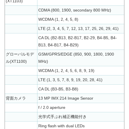
(XT1103)
CDMA (800, 1900, secondary 800 MHz)
WCDMA (1, 2, 4, 5, 8)
LTE (2, 3, 4, 5, 7, 12, 13, 17, 25, 26, 29, 41)
CA DL (B2-B13, B2-B17, B2-29, B4-B5, B4-
B13, B4-B17, B4-B29)
グローバルモデ
GSM/GPRS/EDGE (850, 900, 1800, 1900
ル(XT1100)
MHz)
WCDMA (1, 2, 4, 5, 6, 8, 9, 19)
LTE (1, 3, 5, 7, 8, 9, 19, 20, 28, 41)
CA DL (B3-B5, B3-B8)
背面カメラ
13 MP IMX 214 Image Sensor
f / 2.0 aperture
光学式手ぶれ補正機能付き
Ring flash with dual LEDs