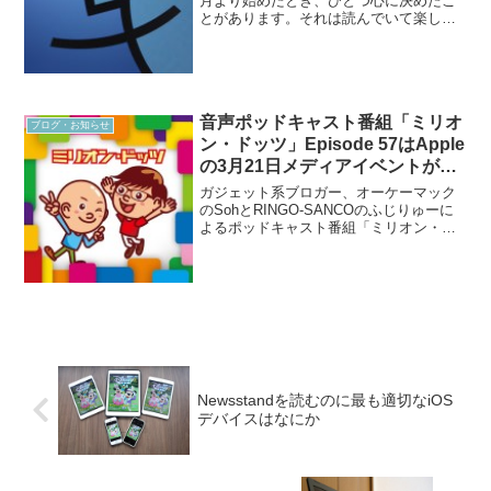
月より始めたとき、ひとつ心に決めたこ
とがあります。それは読んでいて楽しい
ブログにすること！ そして究極の目標
は、読者の方にスマイル（笑い、微笑
み）をもたらすこと！それがうまくいっ
ているかはわかりません。...
音声ポッドキャスト番組「ミリオ
ブログ・お知らせ
ン・ドッツ」Episode 57はApple
の3月21日メディアイベントがテ
ーマ！
ガジェット系ブロガー、オーケーマック
のSohとRINGO-SANCOのふじりゅーに
よるポッドキャスト番組「ミリオン・ド
ッツ」の57本目を更新しました。【関
連】Episode 57「Appleの3月21日メディ
アイベントで発表されることは何か...
Newsstandを読むのに最も適切なiOS
デバイスはなにか