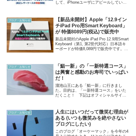
して、iPhoneユーザにアピールしていま
す。夏が近づいてきたので、私は愛用す
る iPhone SE のために、純正レザーケー
スを購入しました。以前からの...
【新品未開封】Apple「12.9イン
ブログ・お知らせ
チiPad Pro用Smart Keyboard」
が 特価8089円(税込)で販売中
新品未開封のApple iPad Pro 12.9用Smart
Keyboard（第1, 第2世代対応）日本語キ
ーボードが特価8,089円で販売中です。送
料無料。Apple公式サイトの定価が定価
20,680円（税込）でしたので、12,591...
「鮨一新」の「一新特選コース」
ブログ・お知らせ
は興奮と感動のお寿司でいっぱい
だ！
溜池山王にある「鮨一新」に行きまし
た。目的は、「一新特選コース」をいた
だくこと！ 下記はオフィシャルサイト
からの引用です。鮨一新では朝仕入れ時
におすすめ食材を厳選し、ネタの仕込み
方法や調理法にひと手間を加え、最高の
人生にはいつだって微笑む理由が
ブログ・お知らせ
鮨を追求した「一新特選コー...
ある (いつも微笑みを絶やさない
ブログにしたい)
このブログ「オーケーマック」を今年の4