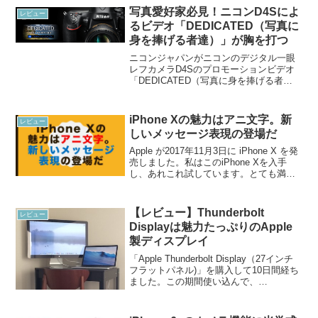
写真愛好家必見！ニコンD4Sによ
レビュー
るビデオ「DEDICATED（写真に
身を捧げる者達）」が胸を打つ
ニコンジャパンがニコンのデジタル一眼
レフカメラD4Sのプロモーションビデオ
「DEDICATED（写真に身を捧げる者
達）」を公開しています。
「DEDICATED（写真に身を捧げる者
達）」はその他、あまたある新しいデジ
iPhone Xの魅力はアニ文字。新
レビュー
カメの広告映像ではありませ...
しいメッセージ表現の登場だ
Apple が2017年11月3日に iPhone X を発
売しました。私はこのiPhone Xを入手
し、あれこれ試しています。とても満足
度の高い製品に仕上がっていると感じて
います。iPhone Xにはさまざまな魅力が
あります。例えば、全く...
【レビュー】Thunderbolt
レビュー
Displayは魅力たっぷりのApple
製ディスプレイ
「Apple Thunderbolt Display（27インチ
フラットパネル)」を購入して10日間経ち
ました。この期間使い込んで、
Thunderbolt Displayはとても使いやすい
ディスプレイであることがよくわかりま
した。10日間使...