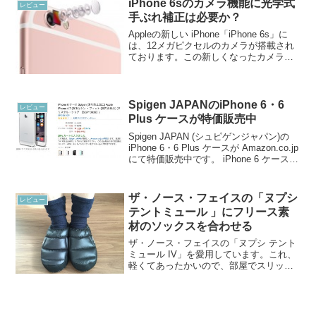
iPhone 6sのカメラ機能に光学式
レビュー
手ぶれ補正は必要か？
Appleの新しい iPhone「iPhone 6s」に
は、12メガピクセルのカメラが搭載され
ております。この新しくなったカメラで
写真を楽しみたいという iPhone ユーザが
多くいらっしゃるのではないでしょう
か？私は先日入手したiPhon...
Spigen JAPANのiPhone 6・6
レビュー
Plus ケースが特価販売中
Spigen JAPAN (シュピゲンジャパン)の
iPhone 6・6 Plus ケースが Amazon.co.jp
にて特価販売中です。 iPhone 6 ケース
Spigen シン ・フィット (クリスタル・
クリア 【SGP1093...
ザ・ノース・フェイスの「ヌプシ
レビュー
テントミュール 」にフリース素
材のソックスを合わせる
ザ・ノース・フェイスの「ヌプシ テント
ミュール IV」を愛用しています。これ、
軽くてあったかいので、部屋でスリッパ
代わりに使うのにベストなんですよ！
「ヌプシ テントミュール」は素足のまま
履いても快適です。しかし寒いときは一
枚ソックスを履くと...