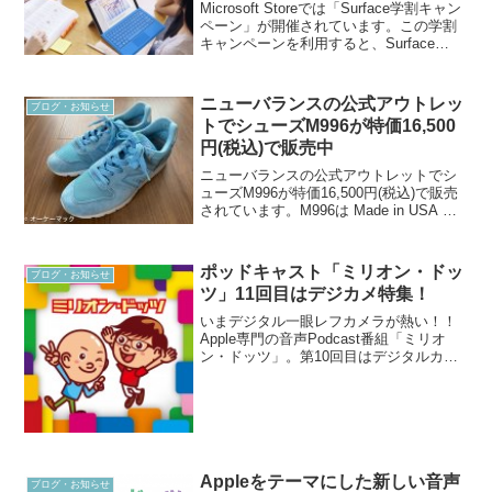
Microsoft Storeでは「Surface学割キャン
ペーン」が開催されています。この学割
キャンペーンを利用すると、Surface
Bookが最大35,000円キャッシュバックで
購入できます。この学割キャンペーン
は、教職員・学生・生徒...
ニューバランスの公式アウトレッ
ブログ・お知らせ
トでシューズM996が特価16,500
円(税込)で販売中
ニューバランスの公式アウトレットでシ
ューズM996が特価16,500円(税込)で販売
されています。M996は Made in USA の
シューズです。定価27,500円(税込)のとこ
ろ、アウトレット価格40%オフの16,500
円(税込)で販...
ポッドキャスト「ミリオン・ドッ
ブログ・お知らせ
ツ」11回目はデジカメ特集！
いまデジタル一眼レフカメラが熱い！！
Apple専門の音声Podcast番組「ミリオ
ン・ドッツ」。第10回目はデジタルカメ
ラがテーマです。Episode 11「Macでデ
ジタル一眼レフカメラD3300を楽しも
う！」 | ミリオン・ドッツ先日、...
Appleをテーマにした新しい音声
ブログ・お知らせ