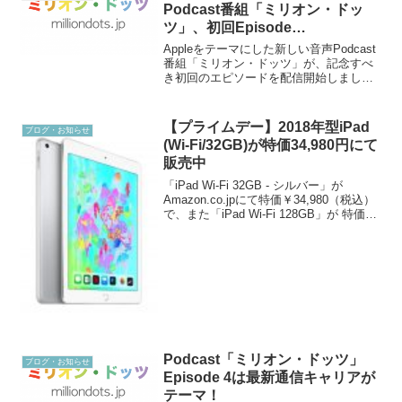
Podcast番組「ミリオン・ドッ
ツ」、初回Episode
1「MacBook Air (Early 2014) は
Appleをテーマにした新しい音声Podcast
買いでしょ！前編」を配信開始！
番組「ミリオン・ドッツ」が、記念すべ
き初回のエピソードを配信開始しました
ー！Episode 1「MacBook Air (Early
2014) は買いでしょ！ 前編」番組のURL
は、 です。...
【プライムデー】2018年型iPad
ブログ・お知らせ
(Wi-Fi/32GB)が特価34,980円にて
販売中
「iPad Wi-Fi 32GB - シルバー」が
Amazon.co.jpにて特価￥34,980（税込）
で、また「iPad Wi-Fi 128GB」が 特価￥
46,980（税込）で、販売中です。それぞ
れポイント388pt、500pt が付...
Podcast「ミリオン・ドッツ」
ブログ・お知らせ
Episode 4は最新通信キャリアが
テーマ！