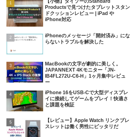
【小物】ダイソーのStandard
Productsで見つけたタブレットスタン
ドクッションレビュー | iPad や
iPhone対応
iPhoneのメッセージ「開封済み」にな
らないトラブルを解決した
MacBookの文字が劇的に美しく。
JAPANNEXT 4Kモニター「JN-
IB4FL272U-C6-H」1ヶ月集中レビュ
ー
iPhone 16をUSB-Cで大型ディスプレ
イに接続してゲームをプレイ！快適さ
と課題を検証
【レビュー】Apple Watch リンクブレ
スレットは働く男性にピッタリだ