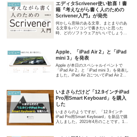
エディタScrivener使い歓喜！書
レビュー
籍『考えながら書く人のための
Scrivener入門』が発売
何かしら意味のある文章、まとまりのあ
る文章をパソコンで書きたいと思った
時、どのソフトウェアがいいでしょう
か。もっとも普及しているソフトウェア
はもしかするとMicrosoft Office の「ワー
ド」かもしれません。企業におけるデフ
Apple、「iPad Air 2」と「iPad
ァクトス...
レビュー
mini 3」を発表
Apple が本日のスペシャルイベントで
「iPad Air 2」と「iPad mini 3」を発表し
ました。iPad Air 2についてiPad Air 2は
これまででもっとも薄いiPadで、厚さは
6.1mmです。先代に比べて、18%薄く
な...
いまさらだけど「12.9インチiPad
レビュー
Pro用Smart Keyboard」を購入
した
いまさらのようですが、「12.9インチ
iPad Pro用Smart Keyboard」を新品で購
入しました。2021年4月のことです。12.9
インチiPad Pro用Smart Keyboardをゲッ
ト私は、12.9インチiPad Proの...