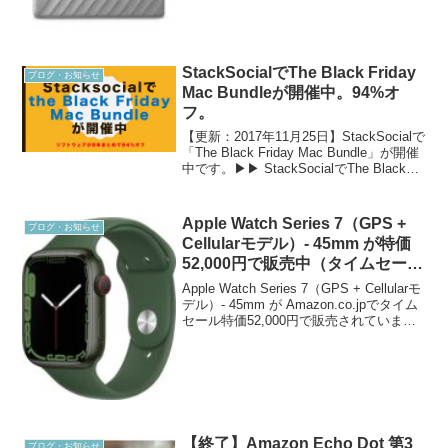
StackSocialでThe Black Friday
ブログ・お知らせ
Mac Bundleが開催中。94%オ
フ。
【更新：2017年11月25日】StackSocialで
「The Black Friday Mac Bundle」が開催
中です。▶︎▶︎ StackSocialでThe Black
Friday Mac Bundleを見てみるThe Bla...
Apple Watch Series 7（GPS +
ブログ・お知らせ
Cellularモデル）- 45mm が特価
52,000円で販売中（タイムセー
ル）
Apple Watch Series 7（GPS + Cellularモ
デル）- 45mm が Amazon.co.jpでタイム
セール特価52,000円で販売されていま
す。さらに1%ポイント還元です。￥参考
価格76,228円のところ、24,...
【終了】Amazon Echo Dot 第3
ブログ・お知らせ