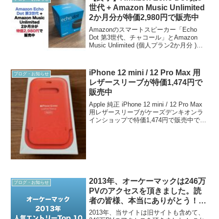
世代 + Amazon Music Unlimited
2か月分が特価2,980円で販売中
Amazonのスマートスピーカー「Echo
Dot 第3世代、チャコール」とAmazon
Music Unlimited (個人プラン2か月分 )が
特価2,980円で販売中です。こちらは
Echo DotとAmazon Music Unlim...
iPhone 12 mini / 12 Pro Max 用
ブログ・お知らせ
レザースリーブが特価1,474円で
販売中
Apple 純正 iPhone 12 mini / 12 Pro Max
用レザースリーブがケーズデンキオンラ
インショップで特価1,474円で販売中で
す。どちらもWeb価格1,078円 (税込)です
が、その場で使えるクーポン対象で100円
引...
2013年、オーケーマックは246万
ブログ・お知らせ
PVのアクセスを頂きました。読
者の皆様、本当にありがとう！人
気記事トップ10です
2013年、当サイトは旧サイトも含めて、