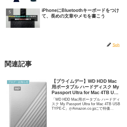
iPhoneにBluetoothキーボードをつけ
て、長めの文章やメモを書こう
Soh
関連記事
【プライムデー】WD HDD Mac
ブログ・お知らせ
用ポータブル ハードディスク My
Passport Ultra for Mac 4TB USB
TYPE-Cが特価￥15,282にて販売
「WD HDD Mac用ポータブル ハードディ
中
スク My Passport Ultra for Mac 4TB USB
TYPE-C」がAmazon.co.jpにて特価
￥15,282（税込）で販売中です。こちら
の「My Passport U...