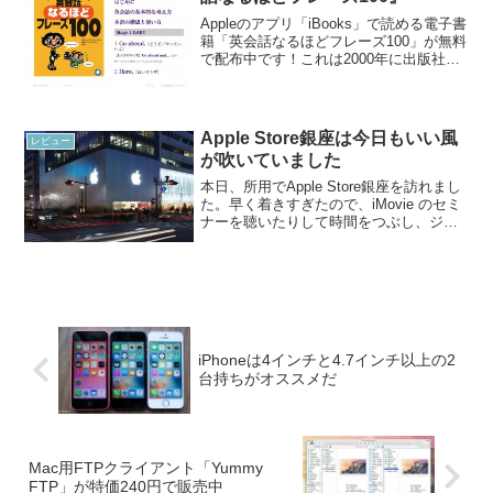
Appleのアプリ「iBooks」で読める電子書
籍「英会話なるほどフレーズ100」が無料
で配布中です！これは2000年に出版社ア
ルクから販売された英会話の本です。紙
の本はアマゾンでは 1,814円で販売され
ています。「英会話なるほどフレーズ...
Apple Store銀座は今日もいい風
レビュー
が吹いていました
本日、所用でApple Store銀座を訪れまし
た。早く着きすぎたので、iMovie のセミ
ナーを聴いたりして時間をつぶし、ジー
ニアスカウンターにて用事を終了。多く
のお客さんがジーニアスと話をしていま
した。中には、MacBook Air 1...
iPhoneは4インチと4.7インチ以上の2
台持ちがオススメだ
Mac用FTPクライアント「Yummy
FTP」が特価240円で販売中