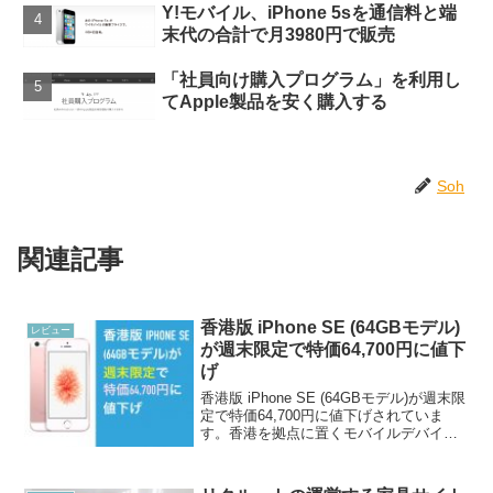
Y!モバイル、iPhone 5sを通信料と端
末代の合計で月3980円で販売
「社員向け購入プログラム」を利用し
てApple製品を安く購入する
Soh
関連記事
香港版 iPhone SE (64GBモデル)
レビュー
が週末限定で特価64,700円に値下
げ
香港版 iPhone SE (64GBモデル)が週末限
定で特価64,700円に値下げされていま
す。香港を拠点に置くモバイルデバイス
通販ショップ「エクスパンシス」では香
港版 iPhone SE (64GBモデル)を発売して
います。香港版 iP...