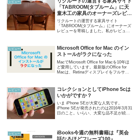
リクルートの運営する家具サイト
レビュー
「TABROOM(タブルーム」に天
童木工の家具のオーナーズレビュ
ーを寄稿しました
リクルートの運営する家具サイト
「TABROOM(タブルーム」にオーナーズ
レビューを寄稿しました。私がレビュー
したのは下記の家具です。テーブル T-
2671AS(テーブル) / 天童木工 - 家具
TABROOM(タブルーム)スタッキングチ
Microsoft Office for Mac のイン
レビュー
ェ...
ストールがラクになった
MacでMicrosoft Office for Macを10年ほ
ど愛用しています。最新版のOffice for
Macは、Retinaディスプレイをフルサポ
ートしたり、クラウドストレージとの親
和性が高まっていたりなど、魅力的な機
能が詰まっ...
コレクションとしてiPhone 5cは
レビュー
いかがですか？
いま iPhone SEが大変な人気です。
iPhone SEが発売されたのは2016年3月31
日のこと。いらい、大変な品不足が続い
ております。iPhone SEはApple Storeに
は、入荷してもすぐに売り切れてしまい
ます。iPhone...
iBooks今週の無料書籍は『英会
レビュー
話なるほどフレーズ100』