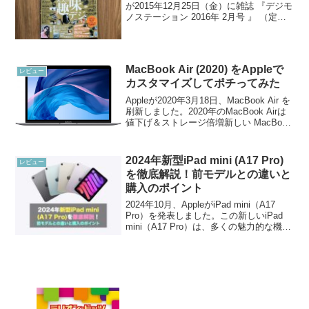
が2015年12月25日（金）に雑誌 『デジモ
ノステーション 2016年 2月号 』 （定価
620円）を発売しました。この雑誌デジモ
ノステーションには特別付録SIM「0 SIM
by So-net」（ゼロ...
MacBook Air (2020) をAppleで
レビュー
カスタマイズしてポチってみた
Appleが2020年3月18日、MacBook Air を
刷新しました。2020年のMacBook Airは
値下げ＆ストレージ倍増新しい MacBook
Air は、より低価格になったばかりか、ス
トレージが倍になりました。米国での価
格が9...
2024年新型iPad mini (A17 Pro)
レビュー
を徹底解説！前モデルとの違いと
購入のポイント
2024年10月、AppleがiPad mini（A17
Pro）を発表しました。この新しいiPad
mini（A17 Pro）は、多くの魅力的な機能
を備えており、特にストレージやRAMの
増加、パフォーマンス向上など、さまざ
まなアップグレー...