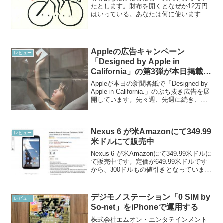
たとします。財布を開くとなぜか12万円
はいっている。あなたは何に使います
か？12万円というと結構な金額です。む
ちゃくちゃ高額ではないけれど、そこそ
こ使いでがあります。もし12万円あった
ら・・・私だったら...
Appleの広告キャンペーン
レビュー
「Designed by Apple in
California」の第3弾が本日掲載さ
れています
Appleが本日の新聞各紙で「Designed by
Apple in California.」のぶち抜き広告を展
開しています。先々週、先週に続き、今
週も掲載されましたね！ 私は本日日経
新聞で確認しました。先々週に掲載され
たとき、私はもしか...
Nexus 6 が米Amazonにて349.99
レビュー
米ドルにて販売中
Nexus 6 が米Amazonにて349.99米ドルに
て販売中です。定価が649.99米ドルです
から、300ドルもの値引きとなっていま
す。Googleは新しい Nexus 5X (LG製)
と、6インチ級の Nexus(ファーウェイ製)
を今...
デジモノステーション「0 SIM by
レビュー
So-net」をiPhoneで運用する
株式会社エムオン・エンタテインメント