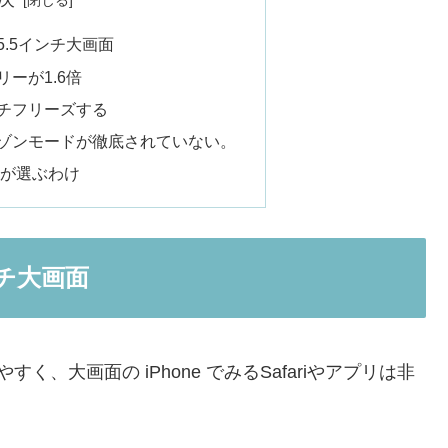
れた5.5インチ大画面
テリーが1.6倍
sはプチフリーズする
はホライゾンモードが徹底されていない。
を私が選ぶわけ
インチ大画面
いやすく、大画面の iPhone でみるSafariやアプリは非