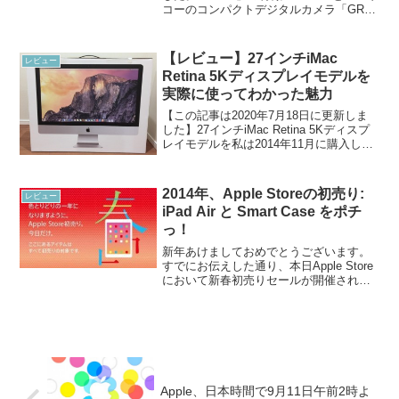
コーのコンパクトデジタルカメラ「GR
II」の最大の特徴はWi-FiとNFCを搭載し
たことです。これによりスマートフォン
やタブレットデバイスと共有...
【レビュー】27インチiMac
レビュー
Retina 5Kディスプレイモデルを
実際に使ってわかった魅力
【この記事は2020年7月18日に更新しま
した】27インチiMac Retina 5Kディスプ
レイモデルを私は2014年11月に購入しま
した。それいらい私は毎日のようにこの
iMacの前に鎮座し、みっちりと使ってき
ました。そして27インチiM...
2014年、Apple Storeの初売り:
レビュー
iPad Air と Smart Case をポチ
っ！
新年あけましておめでとうございます。
すでにお伝えした通り、本日Apple Store
において新春初売りセールが開催されて
おります。Apple、本日限定の初売りセー
ルを実施！最大15000円のギフト券還元！
本日私がポチったのはiPad Air...
Apple、日本時間で9月11日午前2時よ