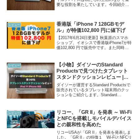
要な役割を果たしています。今回紹介す
るのは私のモバイル三種の神器です。
MacBook Air 11インチ (mid 2012) iPhone
5s (日本版SIM...
香港版「iPhone 7 128GBモデ
レビュー
ル」が特価102,800 円に値下げ
【2017年6月24日更新】秋葉原のスマホ
ショップ、イオシスで香港版iPhone7が特
価102,800 円で販売中です。また同時に
ジェットブラック機種、iPhone 7 Plusで
も価格の値下げが行われことにより、全
体的に価格が下がっていま...
【小物】ダイソーのStandard
レビュー
Productsで見つけたタブレット
スタンドクッションレビュー |
iPad やiPhone対応
ダイソーが運営するStandard Productsで
販売されているタブレット端末用のクッ
ションをご紹介します。Standard
Productsに行ってみた都内にある
Standard Productsを訪れました。
Standard Pr...
リコー、「GR II」を発表 ～ Wi-Fi
レビュー
とNFCを搭載しモバイルデバイス
との親和性を高めた
リコーUSAが「GR II」を発表を発表しま
した。「GR II」の特徴１ Wi-FiとNFCリ