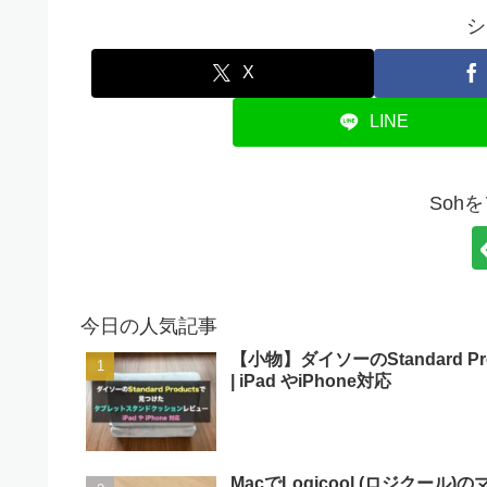
シ
X
LINE
Soh
今日の人気記事
【小物】ダイソーのStandard
| iPad やiPhone対応
MacでLogicool (ロジクール