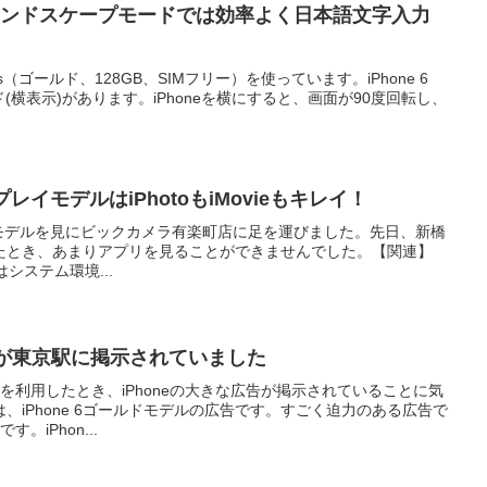
lusのランドスケープモードでは効率よく日本語文字入力
 Plus（ゴールド、128GB、SIMフリー）を使っています。iPhone 6
ド(横表示)があります。iPhoneを横にすると、画面が90度回転し、
ィスプレイモデルはiPhotoもiMovieもキレイ！
ィスプレイモデルを見にビックカメラ有楽町店に足を運びました。先日、新橋
たとき、あまりアプリを見ることができませんでした。【関連】
レイはシステム環境...
広告が東京駅に掲示されていました
京駅を利用したとき、iPhoneの大きな広告が掲示されていることに気
、iPhone 6ゴールドモデルの広告です。すごく迫力のある広告で
。iPhon...