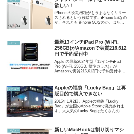
レビュー
欲しい！
iPhone の次期機種がもうまもなくリリー
スされるという段階です。iPhone 5Sなの
か、それとも iPhone 5Cなのか。はたま
た併売されるのか。まったくわかりませ
んが、それについては Apple のアナウン
スを待ちましょう。下のi...
最新13インチiPad Pro (Wi-Fi,
レビュー
256GB)がAmazonで実質216,612
円で予約受付中
Apple の最新2024年型「13インチiPad
Pro (Wi-Fi, 256GB, 標準ガラス)」が
Amazonで実質216,612円で予約受付中で
す。送料無料。今回ご紹介する iPad Pro
は、2024年5月15日に発売される13...
Appleの福袋「Lucky Bag」は再
レビュー
販目的で購入できない
2015年1月2日、Appleの福袋「Lucky
Bag」が全国のApple Storeで発売されま
す。大人気のLucky Bagはたくさんの行
列に並ぶ人が出ることが予想されます。
さて、このAppleの福袋「Lucky Bag」に
は販売条件...
新しいMacBookは割り切りマシ
レビュー