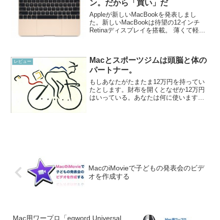
ン。だから「買い」だ
Appleが新しいMacBookを発表しまし
た。新しいMacBookは待望の12インチ
Retinaディスプレイを搭載。 薄くて軽く
てかっこいいルックスは、2008年1月に発
表された初代 MacBook Air を思い出させ
てくれます。 この...
Macとスポーツジムは頭脳と体の
レビュー
パートナー。
もしあなたがたまたま12万円を持ってい
たとします。財布を開くとなぜか12万円
はいっている。あなたは何に使います
か？12万円というと結構な金額です。む
ちゃくちゃ高額ではないけれど、そこそ
こ使いでがあります。もし12万円あった
ら・・・私だったら...
MacのiMovieで子どもの発表会のビデ
オを作成する
Mac用ワープロ「egword Universal