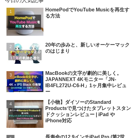
今日の人気記事
HomePodでYouTube Musicを再生す
る方法
20年の歩みと、新しいオーケーマック
のはじまり
MacBookの文字が劇的に美しく。
JAPANNEXT 4Kモニター「JN-
IB4FL272U-C6-H」1ヶ月集中レビュ
ー
【小物】ダイソーのStandard
Productsで見つけたタブレットスタン
ドクッションレビュー | iPad や
iPhone対応
長寿命の12.9インチiPad Pro (第2世