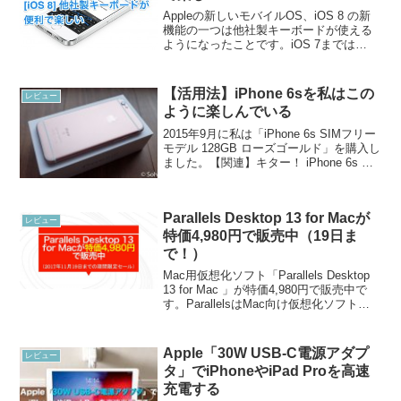
Appleの新しいモバイルOS、iOS 8 の新
機能の一つは他社製キーボードが使える
ようになったことです。iOS 7までは
Apple純正のキーボードしか使えなかった
のですが、iOS 8ではシステム全体にわた
って好きなキーボードを使うことがで...
【活用法】iPhone 6sを私はこの
レビュー
ように楽しんでいる
2015年9月に私は「iPhone 6s SIMフリー
モデル 128GB ローズゴールド」を購入し
ました。【関連】キター！ iPhone 6s ロ
ーズゴールドを開封してみました – オー
ケーマックこのiPhone 6sを3ヶ月使い続
けてきま...
Parallels Desktop 13 for Macが
レビュー
特価4,980円で販売中（19日ま
で！）
Mac用仮想化ソフト「Parallels Desktop
13 for Mac 」が特価4,980円で販売中で
す。ParallelsはMac向け仮想化ソフトの
老舗で、定番です。その最新版である
「Parallels Desktop 13 fo...
Apple「30W USB-C電源アダプ
レビュー
タ」でiPhoneやiPad Proを高速
充電する