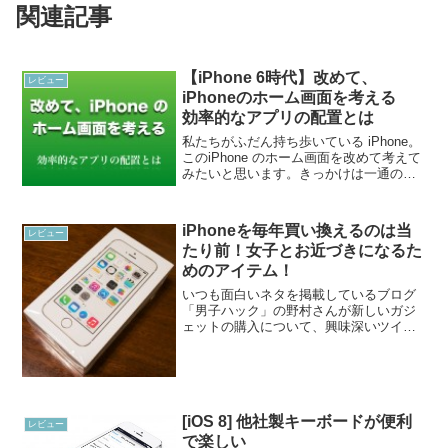
関連記事
【iPhone 6時代】改めて、
レビュー
iPhoneのホーム画面を考える
効率的なアプリの配置とは
私たちがふだん持ち歩いている iPhone。
このiPhone のホーム画面を改めて考えて
みたいと思います。きっかけは一通のメ
ールでした。当サイトのコンタクト欄よ
り、Nさんという方からお便りをいただい
たのです。いつもブログの記事を楽しま
iPhoneを毎年買い換えるのは当
レビュー
せてい...
たり前！女子とお近づきになるた
めのアイテム！
いつも面白いネタを掲載しているブログ
「男子ハック」の野村さんが新しいガジ
ェットの購入について、興味深いツイー
トをしていました。新しいガジェットを
使って女の子とお近づきになるというの
は基本と水商売してた時に言われまし
た。｜ RICOH THE...
[iOS 8] 他社製キーボードが便利
レビュー
で楽しい