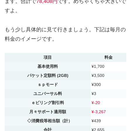
ます。合計で
78,408円
です。めちゃくちゃ大きいで
すよ。
もう少し具体的に見て行きましょう。下記は毎月の
料金のイメージです。
項目
料金
基本使用料
¥1,700
パケット定額料 (2GB)
¥3,500
ｓｐモード
¥300
ユニバーサル料
¥3
ｅビリング割引料
¥-20
月々サポート適用額
¥-3,267
◇消費税等相当額（計）
¥439
合計
¥2,655