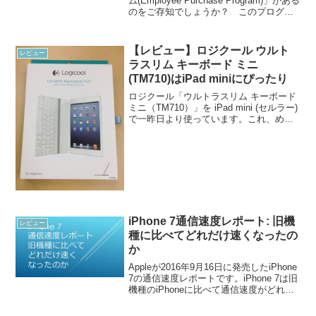
ム(Employee Purchase Program)」がある
のをご存知でしょうか？ このプログラ
ムに参加している企業の社員（正社員、
契約社員、派遣社員）は、Apple製品を優
待価格で購入...
【レビュー】ロジクール ウルト
レビュー
ラスリム キーボード ミニ
(TM710)はiPad miniにぴったり
ロジクール「ウルトラスリム キーボード
ミニ（TM710）」を iPad mini (セルラー)
で一昨日より使っています。これ、めち
ゃくちゃいいですね。気に入りました。
ウルトラスリム キーボード ミニは4月24
日に発売だそうですが、先行して...
iPhone 7通信速度レポート: 旧機
レビュー
種に比べてどれだけ速くなったの
か
Appleが2016年9月16日に発売したiPhone
7の通信速度レポートです。iPhone 7は旧
機種のiPhoneに比べて通信速度がどれだ
け速くなったのか調査しました。iPhone
機種別通信速度比較テスト結果は下記の