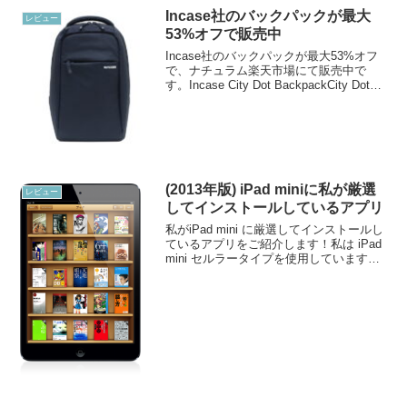
通りです。 (クリ...
Incase社のバックパックが最大
レビュー
53%オフで販売中
Incase社のバックパックが最大53%オフ
で、ナチュラム楽天市場にて販売中で
す。Incase City Dot BackpackCity Dot
Backpack(シティ ドット バックパック)
11.2 Lメーカー希望小売価格 ¥12,...
(2013年版) iPad miniに私が厳選
レビュー
してインストールしているアプリ
私がiPad mini に厳選してインストールし
ているアプリをご紹介します！私は iPad
mini セルラータイプを使用しています。
ストレージは16GBと心もとないのです
が、使用目的はコンテンツ消費というよ
りも情報を入力するデバイスとして...