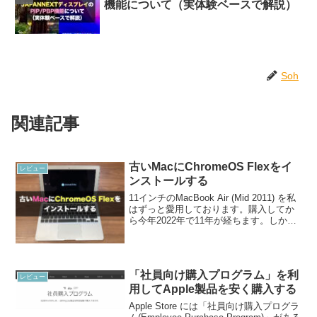
機能について（実体験ベースで解説）
Soh
関連記事
古いMacにChromeOS Flexをイ
レビュー
ンストールする
11インチのMacBook Air (Mid 2011) を私
はずっと愛用しております。購入してか
ら今年2022年で11年が経ちます。しか
し、まだまだ動いてくれているんです。
Macは長持ちするんですよね。さらに11
インチというサイズ感が可愛...
「社員向け購入プログラム」を利
レビュー
用してApple製品を安く購入する
Apple Store には「社員向け購入プログラ