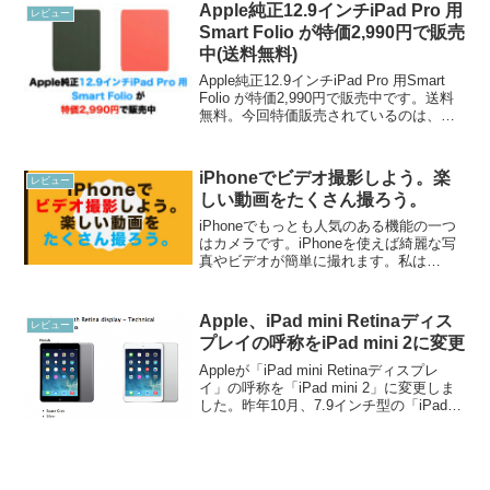
Apple純正12.9インチiPad Pro 用
レビュー
Smart Folio が特価2,990円で販売
中(送料無料)
Apple純正12.9インチiPad Pro 用Smart
Folio が特価2,990円で販売中です。送料
無料。今回特価販売されているのは、
「12.9インチiPad Pro（第4世代）用
Smart Folio キプロスグリーン MH043...
iPhoneでビデオ撮影しよう。楽
レビュー
しい動画をたくさん撮ろう。
iPhoneでもっとも人気のある機能の一つ
はカメラです。iPhoneを使えば綺麗な写
真やビデオが簡単に撮れます。私は
iPhoneのおかげでビデオをたくさん撮る
ようになりました。一昔前だとビデオカ
メラをわざわざ買って、ビデオを撮影し
Apple、iPad mini Retinaディス
レビュー
たものです...
プレイの呼称をiPad mini 2に変更
Appleが「iPad mini Retinaディスプレ
イ」の呼称を「iPad mini 2」に変更しま
した。昨年10月、7.9インチ型の「iPad
mini」の第2世代としてiPad mini Retinaデ
ィスプレイが発表されました。今...