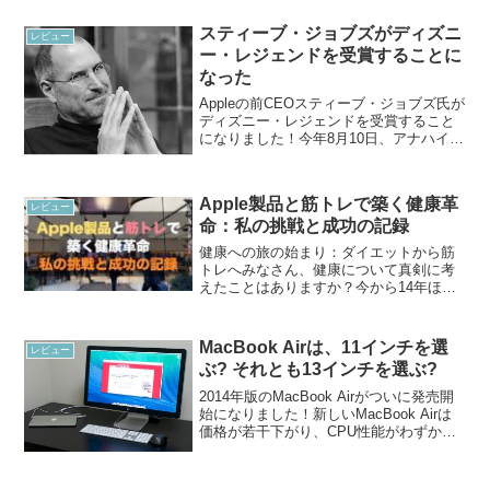
スティーブ・ジョブズがディズニ
レビュー
ー・レジェンドを受賞することに
なった
Appleの前CEOスティーブ・ジョブズ氏が
ディズニー・レジェンドを受賞すること
になりました！今年8月10日、アナハイ
ム・コンベンションセンターのD23エキ
スポ2013において授賞式が行われるとの
こと。ディズニーレジェンドは、1987年
Apple製品と筋トレで築く健康革
に創...
レビュー
命：私の挑戦と成功の記録
健康への旅の始まり：ダイエットから筋
トレへみなさん、健康について真剣に考
えたことはありますか？今から14年ほど
前の2011年、あるきっかけでダイエット
を始めました。当時の体重は73kg。いま
思えば、それほど極端に太っていたわけ
MacBook Airは、11インチを選
レビュー
ではありません...
ぶ? それとも13インチを選ぶ?
2014年版のMacBook Airがついに発売開
始になりました！新しいMacBook Airは
価格が若干下がり、CPU性能がわずかに
向上しています。外見については2013年
モデルと全く同じであり、内部構造も変
更点は見当たらないと報告されて...