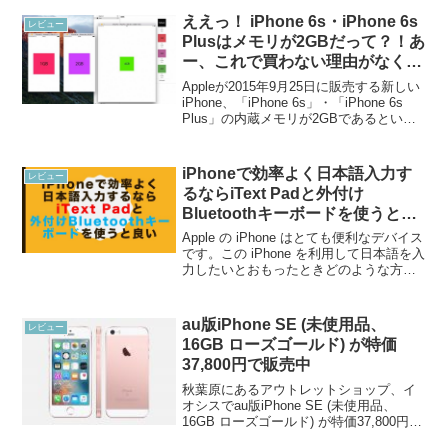
ええっ！ iPhone 6s・iPhone 6s
レビュー
Plusはメモリが2GBだって？！あ
ー、これで買わない理由がなくな
ったわ
Appleが2015年9月25日に販売する新しい
iPhone、「iPhone 6s」・「iPhone 6s
Plus」の内蔵メモリが2GBであるという
ことがわかりました。これはXcodeから
明らかになったと下記のウェブサイト
9to5 ma...
iPhoneで効率よく日本語入力す
レビュー
るならiText Padと外付け
Bluetoothキーボードを使うと良
い
Apple の iPhone はとても便利なデバイス
です。この iPhone を利用して日本語を入
力したいとおもったときどのような方法
を採っていますでしょうか。iPhoneには
標準でメモアプリがあります。このメモ
アプリが優れもので、小回りが...
au版iPhone SE (未使用品、
レビュー
16GB ローズゴールド) が特価
37,800円で販売中
秋葉原にあるアウトレットショップ、イ
オシスでau版iPhone SE (未使用品、
16GB ローズゴールド) が特価37,800円で
販売中です。このiPhone SEは未使用品