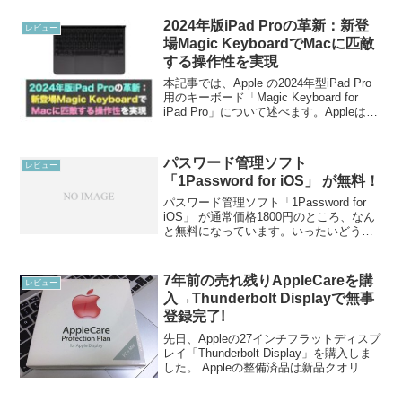
です。動作確認のため、通電を行ったも
の。状態としてはほぼ新品同様...
2024年版iPad Proの革新：新登
レビュー
場Magic KeyboardでMacに匹敵
する操作性を実現
本記事では、Apple の2024年型iPad Pro
用のキーボード「Magic Keyboard for
iPad Pro」について述べます。Appleは既
存のiPad Proのラインアップを刷新し、
新しい13インチiPad Pro（M...
パスワード管理ソフト
レビュー
「1Password for iOS」 が無料！
パスワード管理ソフト「1Password for
iOS」 が通常価格1800円のところ、なん
と無料になっています。いったいどうい
うことでしょう？！私が確認したのは日
本のApp Storeで無料になっていることで
す。USは有料の9.99 U...
7年前の売れ残りAppleCareを購
レビュー
入→Thunderbolt Displayで無事
登録完了!
先日、Appleの27インチフラットディスプ
レイ「Thunderbolt Display」を購入しま
した。 Appleの整備済品は新品クオリテ
ィ。1年間のメーカー保証がつく。私が購
入したThunderbolt Displayは整備済品で