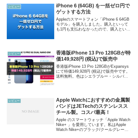
iPhone 6 (64GB) を一括ゼロ円で
レビュー
ゲットする方法
Appleのスマートフォン「iPhone 6 64GB
モデル」を購入しました。購入といって
も1円も支払わなかったので、購入といっ
ていいかどうかわかりませんが、とにか
く無料でゲットできました。本エントリ
ーではiPhone 6 (64GB) を...
香港版iPhone 13 Pro 128GBが特
レビュー
価149,928円 (税込)で販売中
香港版iPhone 13 Pro 128GBがExpansys
にて特価149,928円 (税込)で販売中です。
送料無料。色はシエラブルー・シルバ
ー・ゴールドです。グラファイトは
¥153,047で、3,479円お高いです。香港版
iPhone ...
Apple Watchにおすすめの金属製
レビュー
バンドはJETechのステンレスス
チール製。コスパ最高！
Apple のスマートウォッチ「Apple Watch
Nike+ 」を愛用しています。私はApple
Watch Nike+のブラック/クールグレー
(38mm)を選びました。こちらはスペース