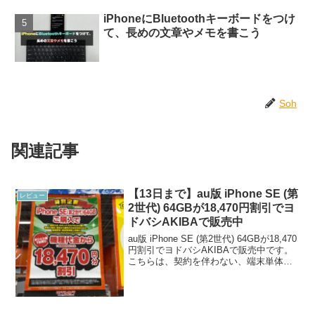
iPhoneにBluetoothキーボードをつけ
て、長めの文章やメモを書こう
Soh
関連記事
【13日まで】au版 iPhone SE (第
レビュー
2世代) 64GBが18,470円割引でヨ
ドバシAKIBAで販売中
au版 iPhone SE (第2世代) 64GBが18,470
円割引でヨドバシAKIBAで販売中です。
こちらは、契約を伴わない、端末単体購
入（移動機物品販売）でも割引が適用さ
れると言うから驚きです。iPhone SE (第
2世代)が突然安...