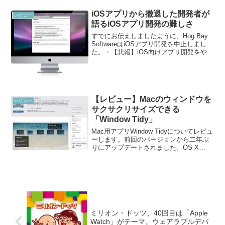
グレイアルミニウムケースをベースにし
たモデルで...
iOSアプリから撤退した開発者が
レビュー
語るiOSアプリ開発の難しさ
すでにお伝えしましたように、Hog Bay
SoftwareはiOSアプリ開発を中止しまし
た。・【悲報】iOS向けアプリ開発をやめ
たHog Bay Software | オーケーマック・
iOS向けWriteRoom、TaskPaperがサポ...
【レビュー】Macのウィンドウを
レビュー
サクサクリサイズできる
「Window Tidy」
Mac用アプリWindow Tidyについてレビュ
ーします。前回のバージョンから二年ぶ
りにアップデートされました。OS X
YosemiteやMavericksに対応していま
す。私はこのバージョンアップを心待ち
にしておりました。進捗を知らせ...
ミリオン・ドッツ、40回目は「Apple
Watch」がテーマ。ウェアラブルデバ