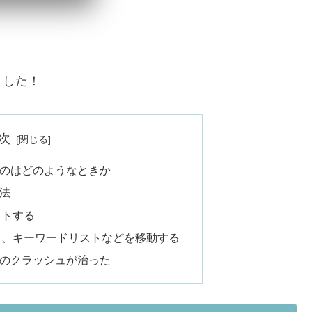
ました！
次
ュするのはどのようなときか
処法
ットする
ト、キーワードリストなどを移動する
re のクラッシュが治った