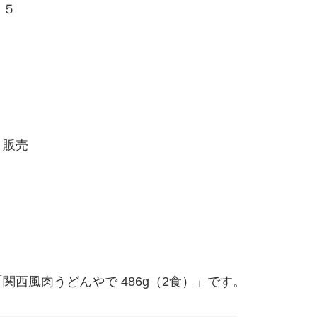
５
７
販売
西風肉うどんやで 486g（2食）」です。