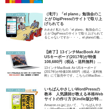
シャルイベントを振...
（滝汗）「el plano」勉強会のこ
ブログ・お知らせ
とが DigiPressのサイトで取り上
げられてる
わわわ! 私たちの「el plano」勉強会のこ
とが DigiPressのサイトで取り上げられて
るじゃないですか・・・。el planoの勉強
会をユーザー様に開催していただきまし
た！ | DigiPressあちゃー、私の記事が制
作者様に見ら...
【終了】13インチMacBook Air
ブログ・お知らせ
USキーボード(2017年)が特価
108,680円（税込・送料無料）に
て販売中【数量限定】
13インチMacBook Air USキーボード
(2017年)が特価108,680円（税込・送料無
料）にて販売中です。こちらのMacBook
Airは非Retina ディスプレイの2017年版で
す。最大の特徴はUSキーボードであるこ
と。もは...
いちばんやさしいWordPressの
ブログ・お知らせ
教本 人気講師が教える本格Web
サイトの作り方 [Kindle版]が特価
599円で販売されています
Amazon.co.jpにおいて、『いちばんやさ
しいWordPressの教本』が特価599円で販