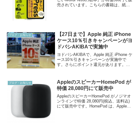
売されています。こちらの書籍は、紙の
本が1659円ですから、64％オフとなって
います。『いちばんやさしいWordPress
の教本 人気講師が教え...
【27日まで】Apple 純正 iPhone
ブログ・お知らせ
ケース10％引きキャンペーンがヨ
ドバシAKIBAで実施中
ヨドバシAKIBAで、Apple 純正 iPhone ケ
ース10％引きキャンペーンが実施中で
す。さらにポイント還元があります。
Apple 純正 iPhone ケースは、現行機種用
のものだとなかなかセールになりませ
ん。セールになるのは大体ディ...
AppleのスピーカーHomePod が
ブログ・お知らせ
特価 28,080円にて販売中
AppleのスピーカーHomePod がノジマオ
ンラインで特価 28,080円(税込、送料込)
にて販売中です。HomePod は、Apple公
式サイトで税別32,800円 (税込36,080円)
で販売されておりますが、それよりも
8,000...