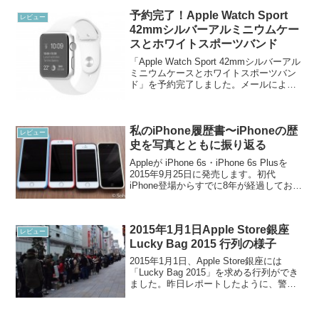
予約完了！Apple Watch Sport
レビュー
42mmシルバーアルミニウムケー
スとホワイトスポーツバンド
「Apple Watch Sport 42mmシルバーアル
ミニウムケースとホワイトスポーツバン
ド」を予約完了しました。メールによる
と、4月24日から5月8日までに届くとのこ
と。全世界でたくさんの注文が入ってい
るようですから、遅れるかもしれま...
私のiPhone履歴書〜iPhoneの歴
レビュー
史を写真とともに振り返る
Appleが iPhone 6s・iPhone 6s Plusを
2015年9月25日に発売します。初代
iPhone登場からすでに8年が経過しており
ます。ことしも新しいiPhoneがやってき
ます。新しいiPhoneの発売にあたり、こ
のエントリ...
2015年1月1日Apple Store銀座
レビュー
Lucky Bag 2015 行列の様子
2015年1月1日、Apple Store銀座には
「Lucky Bag 2015」を求める行列ができ
ました。昨日レポートしたように、警察
の指導から、Apple Store銀座には本日午
前5時より行列が形成された模様です。先
頭グループの様子。...