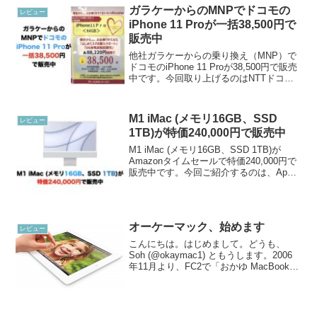
ガラケーからのMNPでドコモの
レビュー
iPhone 11 Proが一括38,500円で
販売中
他社ガラケーからの乗り換え（MNP）で
ドコモのiPhone 11 Proが38,500円で販売
中です。今回取り上げるのはNTTドコモ
のドコモショップ本牧店です。ドコモの
iPhone 11 Proが一括38,500円ドコモの
iPhone 11...
M1 iMac (メモリ16GB、SSD
レビュー
1TB)が特価240,000円で販売中
M1 iMac (メモリ16GB、SSD 1TB)が
Amazonタイムセールで特価240,000円で
販売中です。今回ご紹介するのは、Apple
M1 チップ搭載の iMac。メモリが16GB
で、SSDが1TBあるモデルです。色はシ
ルバーです...
オーケーマック、始めます
レビュー
こんにちは。はじめまして。どうも、
Soh (@okaymac1) ともうします。2006
年11月より、FC2で「おかゆ MacBook」
というブログを書いておりました。6年半
経ち新しいことに取り組みたくなりまし
た。そこで心機一転、「オーケー...