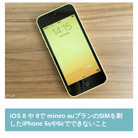
iOS 8 や 9で mineo auプランのSIMを刺
したiPhone 5sや5cでできないこと