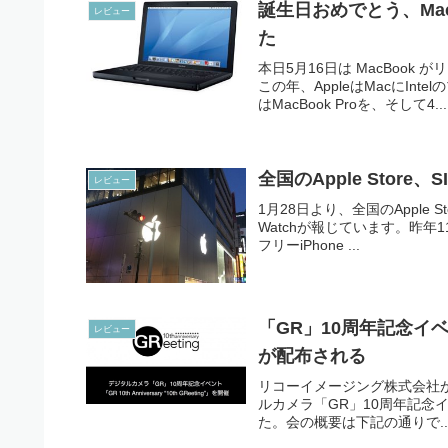
誕生日おめでとう、Ma
レビュー
た
本日5月16日は MacBoo
この年、AppleはMacにIn
はMacBook Proを、そして4...
全国のApple Store、
レビュー
1月28日より、全国のApple S
Watchが報じています。昨年11
フリーiPhone ...
「GR」10周年記念イ
レビュー
が配布される
リコーイメージング株式会社が
ルカメラ「GR」10周年記念イベント「
た。会の概要は下記の通りで..