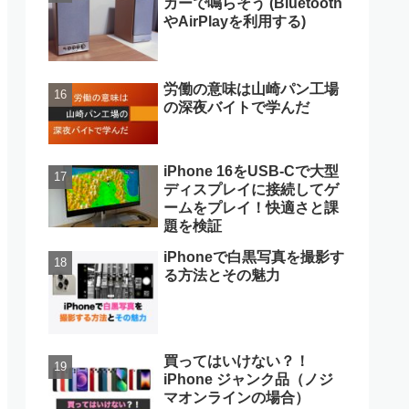
カーで鳴らそう (Bluetooth
やAirPlayを利用する)
労働の意味は山崎パン工場
の深夜バイトで学んだ
iPhone 16をUSB-Cで大型
ディスプレイに接続してゲ
ームをプレイ！快適さと課
題を検証
iPhoneで白黒写真を撮影す
る方法とその魅力
買ってはいけない？！
iPhone ジャンク品（ノジ
マオンラインの場合）