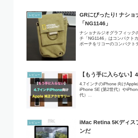
GRにぴったり! ナシ
レビュー
「NG1146」
ナショナルジオグラフィックの
チ「NG1146」はコンパク
ポーチをリコーのコンパクトデ
【もう手に入らない】4.7
レビュー
4.7インチのiPhone 向けA
iPhone SE (第2世代）やiPh
代）...
iMac Retina 5
レビュー
ンだ