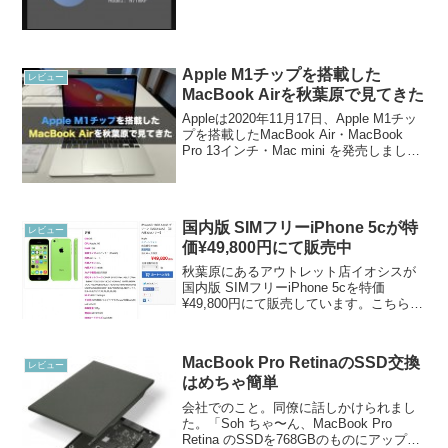
Apple M1チップを搭載した
レビュー
MacBook Airを秋葉原で見てきた
Appleは2020年11月17日、Apple M1チッ
プを搭載したMacBook Air・MacBook
Pro 13インチ・Mac mini を発売しまし
た。Apple M1チップはMacの歴史にとっ
て重要な結節点です。ここから新しい
M...
国内版 SIMフリーiPhone 5cが特
レビュー
価¥49,800円にて販売中
秋葉原にあるアウトレット店イオシスが
国内版 SIMフリーiPhone 5cを特価
¥49,800円にて販売しています。こちらは
未使用品です。iPhone5C 16GB A1456 グ
リーン［ME544J/A］【国内版 SIMフリ
ー】未使用品ホ...
MacBook Pro RetinaのSSD交換
レビュー
はめちゃ簡単
会社でのこと。同僚に話しかけられまし
た。「Soh ちゃ〜ん、MacBook Pro
Retina のSSDを768GBのものにアップグ