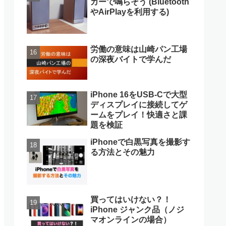
カーで鳴らそう (Bluetooth
やAirPlayを利用する)
労働の意味は山崎パン工場
の深夜バイトで学んだ
iPhone 16をUSB-Cで大型
ディスプレイに接続してゲ
ームをプレイ！快適さと課
題を検証
iPhoneで白黒写真を撮影す
る方法とその魅力
買ってはいけない？！
iPhone ジャンク品（ノジ
マオンラインの場合）